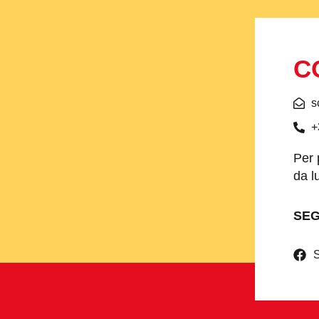
C
s
+
Per 
da l
SEG
S