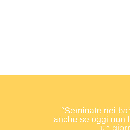
“Seminate nei ba
anche se oggi non
un giorn