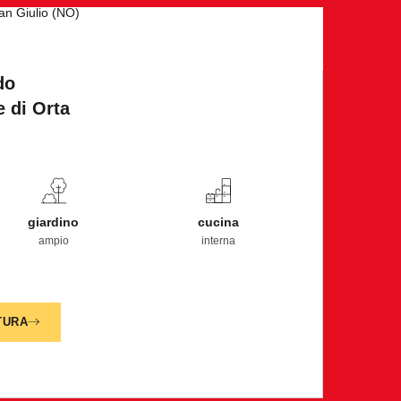
San Giulio (NO)
do
 di Orta
giardino
cucina
ampio
interna
TURA