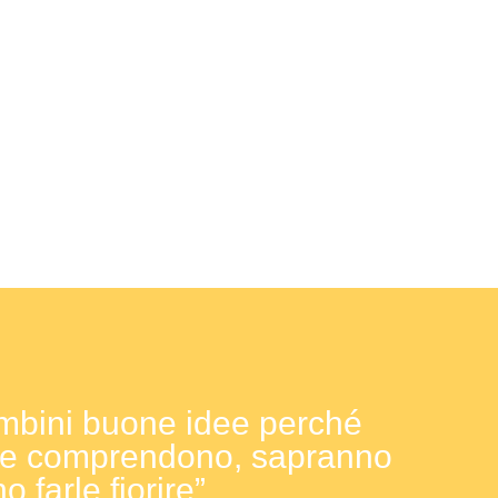
mbini buone idee perché
 le comprendono, sapranno
o farle fiorire”.