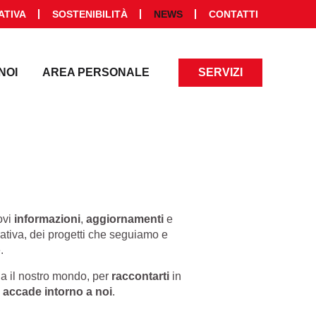
ATIVA
SOSTENIBILITÀ
NEWS
CONTATTI
NOI
AREA PERSONALE
SERVIZI
ovi
informazioni
,
aggiornamenti
e
tiva, dei progetti che seguiamo e
.
da il nostro mondo, per
raccontarti
in
 accade intorno a noi
.