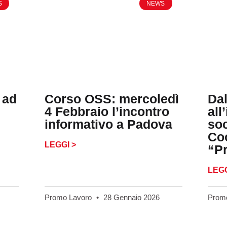
S
NEWS
 ad
Corso OSS: mercoledì
Da
4 Febbraio l’incontro
all
informativo a Padova
soc
Co
LEGGI >
“P
LEGG
Promo Lavoro
28 Gennaio 2026
Prom