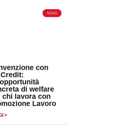
NEWS
nvenzione con
Credit:
opportunità
creta di welfare
 chi lavora con
omozione Lavoro
I >