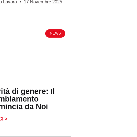
o Lavoro
17 Novembre 2025
NEWS
ità di genere: Il
mbiamento
mincia da Noi
I >