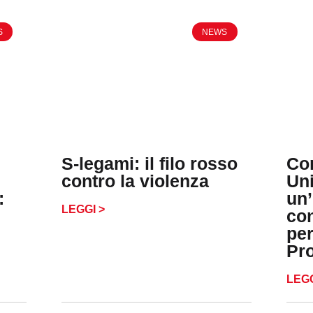
S
NEWS
S-legami: il filo rosso
Co
contro la violenza
Uni
:
un’
LEGGI >
con
per
Pr
LEGG