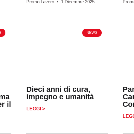
Promo Lavoro
1 Dicembre 2025
Prom
S
NEWS
Dieci anni di cura,
Par
rma
impegno e umanità
Ca
r il
Co
LEGGI >
LEGG