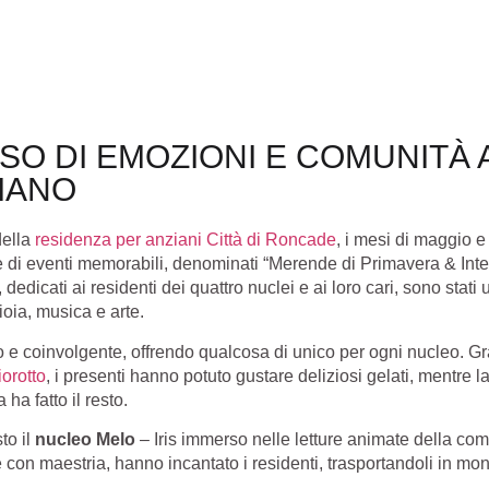
SO DI EMOZIONI E COMUNITÀ
IANO
della
residenza per anziani Città di Roncade
, i mesi di maggio e
ie di eventi memorabili, denominati “Merende di Primavera & Inter
i, dedicati ai residenti dei quattro nuclei e ai loro cari, sono sta
oia, musica e arte.
o e coinvolgente, offrendo qualcosa di unico per ogni nucleo. Gr
iorotto
, i presenti hanno potuto gustare deliziosi gelati, mentre l
 ha fatto il resto.
to il
nucleo Melo
– Iris immerso nelle letture animate della c
e con maestria, hanno incantato i residenti, trasportandoli in mond