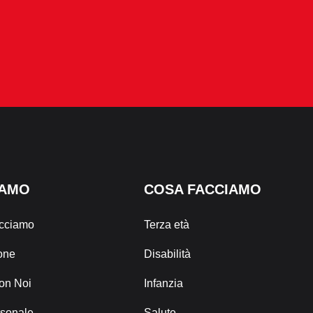
IAMO
COSA FACCIAMO
cciamo
Terza età
one
Disabilità
on Noi
Infanzia
rsonale
Salute