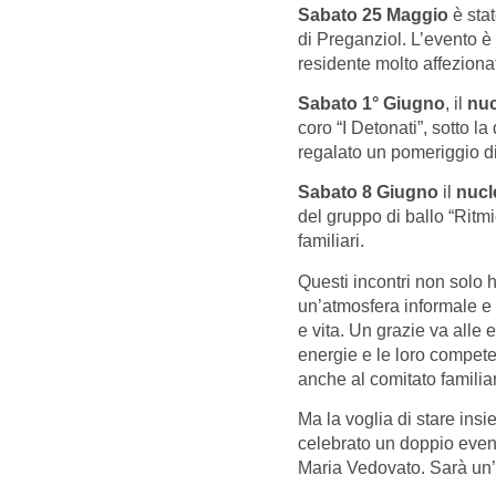
Sabato 25 Maggio
è stat
di Preganziol. L’evento è
residente molto affezionat
Sabato 1° Giugno
, il
nuc
coro “I Detonati”, sotto 
regalato un pomeriggio d
Sabato 8 Giugno
il
nucl
del gruppo di ballo “Ritmic
familiari.
Questi incontri non solo 
un’atmosfera informale e 
e vita. Un grazie va alle 
energie e le loro compete
anche al comitato familiar
Ma la voglia di stare ins
celebrato un doppio even
Maria Vedovato. Sarà un’oc