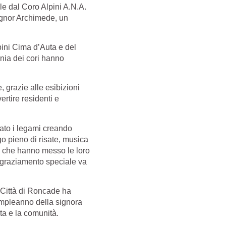
le dal Coro Alpini A.N.A.
signor Archimede, un
pini Cima d’Auta e del
nia dei cori hanno
 grazie alle esibizioni
ertire residenti e
zato i legami creando
go pieno di risate, musica
ti, che hanno messo le loro
ingraziamento speciale va
i Città di Roncade ha
ompleanno della signora
ta e la comunità.