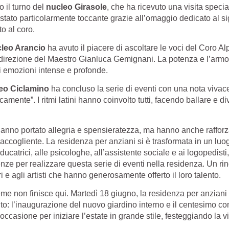
o il turno del
nucleo Girasole
, che ha ricevuto una visita specia
 stato particolarmente toccante grazie all’omaggio dedicato al 
o al coro.
leo Arancio
ha avuto il piacere di ascoltare le voci del Coro Al
la direzione del Maestro Gianluca Gemignani. La potenza e l’armo
i emozioni intense e profonde.
eo Ciclamino
ha concluso la serie di eventi con una nota vivace,
amente”. I ritmi latini hanno coinvolto tutti, facendo ballare e div
hanno portato allegria e spensieratezza, ma hanno anche raffor
accogliente. La residenza per anziani si è trasformata in un luo
educatrici, alle psicologhe, all’assistente sociale e ai logopedis
nze per realizzare questa serie di eventi nella residenza. Un r
i e agli artisti che hanno generosamente offerto il loro talento.
ieme non finisce qui. Martedì 18 giugno, la residenza per anzian
to: l’inaugurazione del nuovo giardino interno e il centesimo c
casione per iniziare l’estate in grande stile, festeggiando la vi